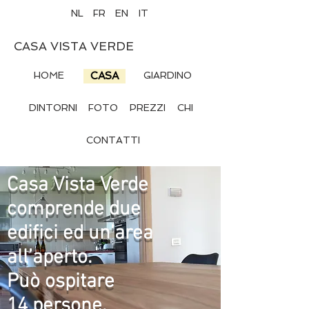
NL
FR
EN
IT
CASA VISTA VERDE
HOME
CASA
GIARDINO
DINTORNI
FOTO
PREZZI
CHI
CONTATTI
Casa Vista Verde
comprende due
edifici ed un’area
all’aperto.
Può ospitare
14 persone.